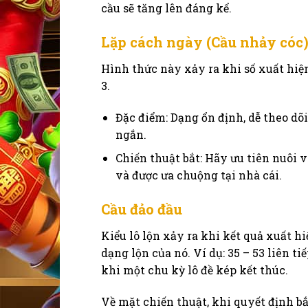
cầu sẽ tăng lên đáng kể.
Lặp cách ngày (Cầu nhảy cóc
Hình thức này xảy ra khi số xuất hiện
3.
Đặc điểm: Dạng ổn định, dễ theo dõi
ngắn.
Chiến thuật bắt: Hãy ưu tiên nuôi v
và được ưa chuộng tại nhà cái.
Cầu đảo đầu
Kiểu lô lộn xảy ra khi kết quả xuất h
dạng lộn của nó. Ví dụ: 35 – 53 liên t
khi một chu kỳ lô đề kép kết thúc.
Về mặt chiến thuật, khi quyết định bắ