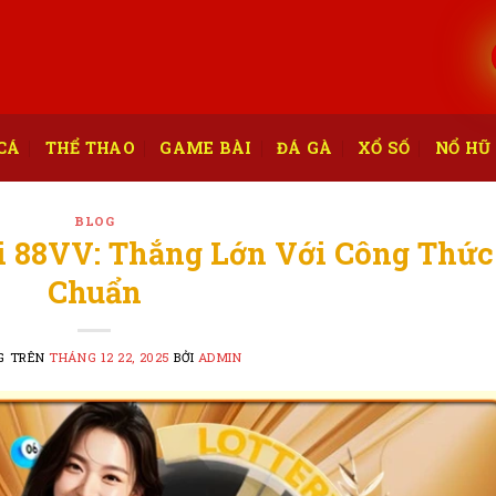
CÁ
THỂ THAO
GAME BÀI
ĐÁ GÀ
XỔ SỐ
NỔ HŨ
BLOG
ơi 88VV: Thắng Lớn Với Công Thức
Chuẩn
G TRÊN
THÁNG 12 22, 2025
BỞI
ADMIN