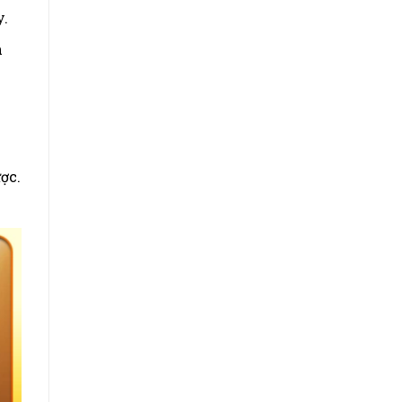
y.
n
ợc.