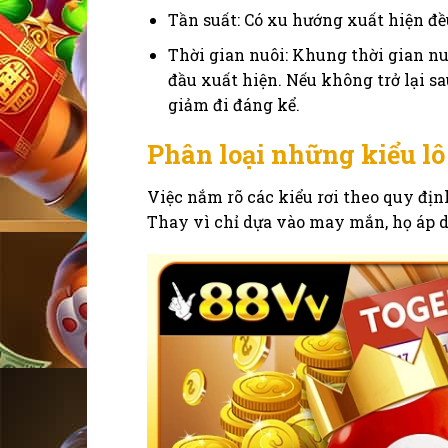
Tần suất: Có xu hướng xuất hiện đề
Thời gian nuôi: Khung thời gian nu
đầu xuất hiện. Nếu không trở lại s
giảm đi đáng kể.
Phân loại những kiểu lô
Việc nắm rõ các kiểu rơi theo quy địn
Thay vì chỉ dựa vào may mắn, họ áp d