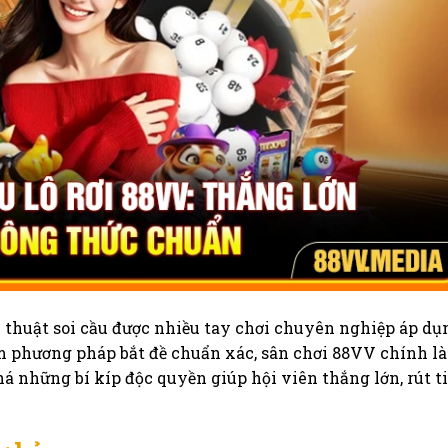
 thuật soi cầu được nhiều tay chơi chuyên nghiệp áp dụ
 phương pháp bắt đề chuẩn xác, sân chơi 88VV chính là
 những bí kíp độc quyền giúp hội viên thắng lớn, rút t