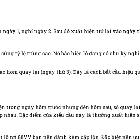
)
 ngày 1, nghỉ ngày 2. Sau đó xuất hiện trở lại vào ngày 
 cùng tỷ lệ trúng cao. Nó báo hiệu lô đang có chu kỳ nghỉ
ào hôm quay lại (ngày thứ 3). Đây là cách bắt cầu hiệu q
iện trong ngày hôm trước nhưng đến hôm sau, số quay lại
iếp nhau. Đặc điểm của kiểu cầu này là thường xuất hiện 
t lô rơi 88VV bạn nên đánh kèm cặp lộn. Đặc biệt nên ưu