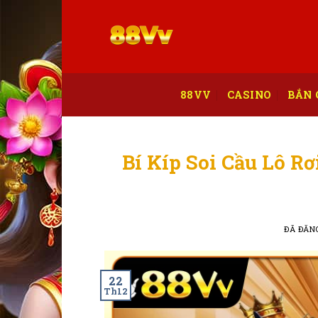
Chuyển
đến
nội
dung
88VV
CASINO
BẮN 
Bí Kíp Soi Cầu Lô R
ĐÃ ĐĂN
22
Th12