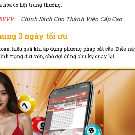
a hóa cơ hội trúng thưởng.
 88VV
– Chính Sách Cho Thành Viên Cấp Cao
hung 3 ngày tối ưu
toàn, hiệu quả khi áp dụng phương pháp bắt cầu. Điều nà
tình trạng đứt vốn, chờ đợi đúng chu kỳ quay lại.