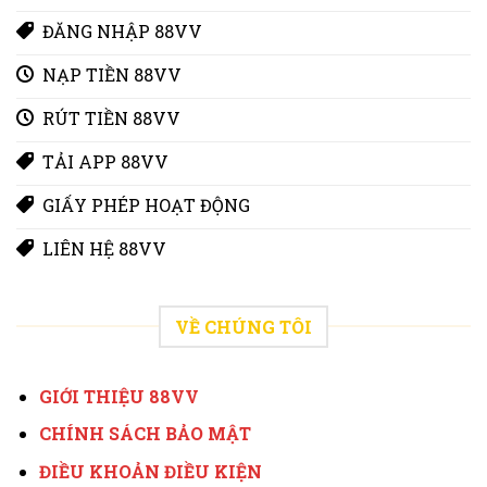
ĐĂNG NHẬP 88VV
NẠP TIỀN 88VV
RÚT TIỀN 88VV
TẢI APP 88VV
GIẤY PHÉP HOẠT ĐỘNG
LIÊN HỆ 88VV
VỀ CHÚNG TÔI
GIỚI THIỆU 88VV
CHÍNH SÁCH BẢO MẬT
ĐIỀU KHOẢN ĐIỀU KIỆN