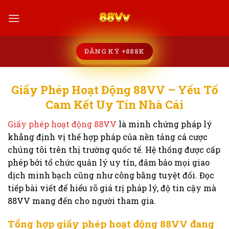
Chuyển
đến
nội
dung
ĐĂNG KÝ +888K
Giấy Phép Hoạt Động 88VV – Yếu Tố
Cam Kết Uy Tín Nhà Cái
Giấy phép hoạt động 88VV
là minh chứng pháp lý
khẳng định vị thế hợp pháp của nền tảng cá cược
chúng tôi trên thị trường quốc tế. Hệ thống được cấp
phép bởi tổ chức quản lý uy tín, đảm bảo mọi giao
dịch minh bạch cũng như công bằng tuyệt đối. Đọc
tiếp bài viết để hiểu rõ giá trị pháp lý, độ tin cậy mà
88VV mang đến cho người tham gia.
Tổng hợp giấy phép hoạt động 88VV đang