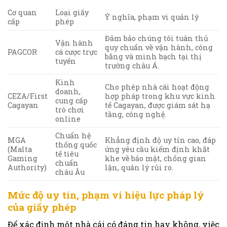
Cơ quan
Loại giấy
Ý nghĩa, phạm vi quản lý
cấp
phép
Đảm bảo chúng tôi tuân thủ
Vận hành
quy chuẩn về vận hành, công
PAGCOR
cá cược trực
bằng và minh bạch tại thị
tuyến
trường châu Á.
Kinh
Cho phép nhà cái hoạt động
doanh,
CEZA/First
hợp pháp trong khu vực kinh
cung cấp
Cagayan
tế Cagayan, được giám sát hạ
trò chơi
tầng, công nghệ.
online
Chuẩn hệ
MGA
Khẳng định độ uy tín cao, đáp
thống quốc
(Malta
ứng yêu cầu kiểm định khắt
tế tiêu
Gaming
khe về bảo mật, chống gian
chuẩn
Authority)
lận, quản lý rủi ro.
châu Âu
Mức độ uy tín, phạm vi hiệu lực pháp lý
của giấy phép
Để xác định một nhà cái có đáng tin hay không, việc