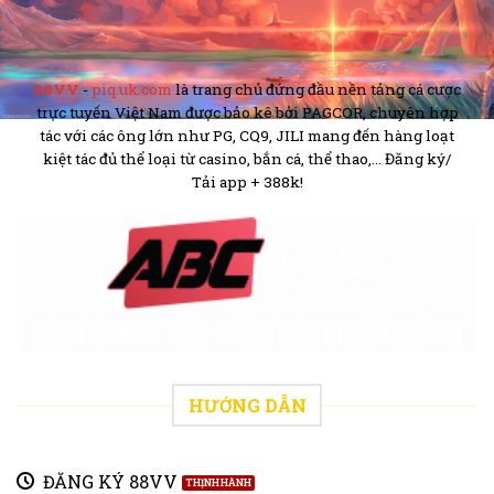
88VV
-
piq.uk.com
là trang chủ đứng đầu nền tảng cá cược
trực tuyến Việt Nam được bảo kê bởi PAGCOR, chuyên hợp
tác với các ông lớn như PG, CQ9, JILI mang đến hàng loạt
kiệt tác đủ thể loại từ casino, bắn cá, thể thao,... Đăng ký/
Tải app + 388k!
HƯỚNG DẪN
ĐĂNG KÝ 88VV