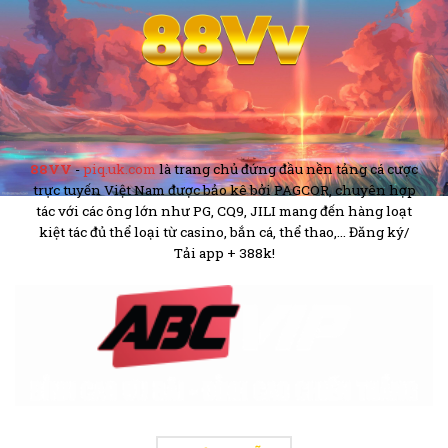
88VV
-
piq.uk.com
là trang chủ đứng đầu nền tảng cá cược
trực tuyến Việt Nam được bảo kê bởi PAGCOR, chuyên hợp
tác với các ông lớn như PG, CQ9, JILI mang đến hàng loạt
kiệt tác đủ thể loại từ casino, bắn cá, thể thao,... Đăng ký/
Tải app + 388k!