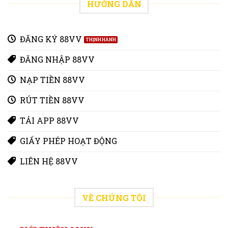
HƯỚNG DẪN
ĐĂNG KÝ 88VV
ĐĂNG NHẬP 88VV
NẠP TIỀN 88VV
RÚT TIỀN 88VV
TẢI APP 88VV
GIẤY PHÉP HOẠT ĐỘNG
LIÊN HỆ 88VV
VỀ CHÚNG TÔI