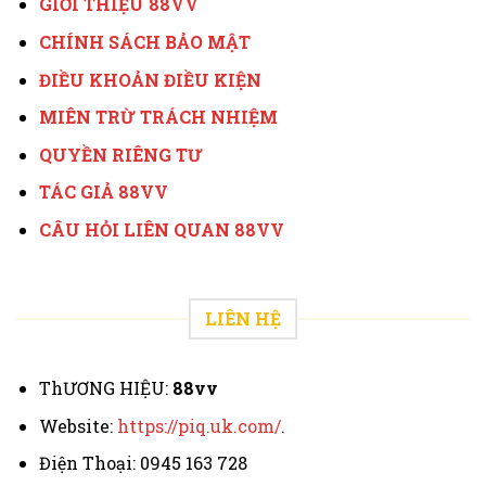
GIỚI THIỆU 88VV
CHÍNH SÁCH BẢO MẬT
ĐIỀU KHOẢN ĐIỀU KIỆN
MIÊN TRỪ TRÁCH NHIỆM
QUYỀN RIÊNG TƯ
TÁC GIẢ 88VV
CÂU HỎI LIÊN QUAN 88VV
LIÊN HỆ
ThƯƠNG HIỆU:
88vv
Website:
https://piq.uk.com/
.
Điện Thoại: 0945 163 728