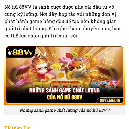
Nổ hũ 88VV là sảnh cược được nhà cái đầu tư vô
cùng kỹ lưỡng. Nơi đây hợp tác với những đơn vị
phát hành game hàng đầu để tạo nên không gian
giải trí chất lượng. Khi ghé thăm chuyên mục, bạn
có thể lựa chọn giải trí cùng với:
Những sảnh game chất lượng của nổ hũ 88VV
TP Điện Tử