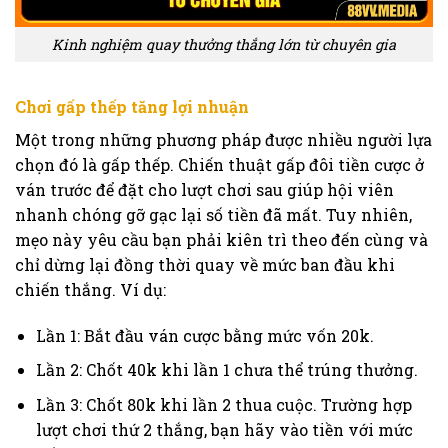
Kinh nghiệm quay thưởng thắng lớn từ chuyên gia
Chơi gấp thếp tăng lợi nhuận
Một trong những phương pháp được nhiều người lựa
chọn đó là gấp thếp. Chiến thuật gấp đôi tiền cược ở
ván trước để đặt cho lượt chơi sau giúp hội viên
nhanh chóng gỡ gạc lại số tiền đã mất. Tuy nhiên,
mẹo này yêu cầu bạn phải kiên trì theo đến cùng và
chỉ dừng lại đồng thời quay về mức ban đầu khi
chiến thắng. Ví dụ:
Lần 1: Bắt đầu ván cược bằng mức vốn 20k.
Lần 2: Chốt 40k khi lần 1 chưa thể trúng thưởng.
Lần 3: Chốt 80k khi lần 2 thua cuộc. Trường hợp
lượt chơi thứ 2 thắng, bạn hãy vào tiền với mức