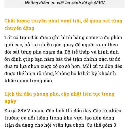
Những điểm ưu việt lại sảnh đá gà 88VV
Chất lượng truyền phát vượt trội, dễ quan sát từng
chuyển động
Tất cả trận đấu được ghi hình bằng camera độ phân
giải cao, hỗ trợ nhiều góc quay để người xem theo
dõi sát từng pha chạm đá. Độ trễ thấp và hình ảnh
ổn định giúp bạn nắm bắt thế trận chính xác, từ đó
đưa ra lựa chọn cược có cơ sở hơn. Mỗi cú ra đòn đều
được thể hiện rõ ràng, không bỏ lỡ bất kỳ khoảnh
khắc quan trọng nào.
Lịch thi đấu phong phú, cập nhật liên tục trong
ngày
Đá gà 88VV mang đến lịch thi đấu dày đặc từ nhiều
trường gà nổi tiếng trong khu vực, tạo nên dòng
trận đa dạng cho hội viên lựa chọn. Cụ thể gồm 3