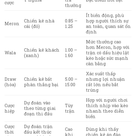
cược
thưởng
Ít biến động, phù
Chiến kê nhà
0.85 –
hợp người thích sự
Meron
cái (đỏ)
1.25
an toàn, quan sát ổn
định
Mức thưởng cao
hơn Meron, hợp với
Chiến kê khách
1.00 –
Wala
trận có dấu hiệu lật
(xanh)
1.60
kèo hoặc sức mạnh
cân bằng
Xác suất thấp
Draw
Chiến kê bất
5.00 –
nhưng lợi nhuận
(hòa)
phân thắng bại
15.00
rất lớn nếu bắt
trúng
Hợp với người chơi
Dự đoán vào
Cược
Tùy
thích nhịp vào kèo
theo từng giai
hiệp
trận
nhanh theo diễn
đoạn thi đấu
biến
Cược
Dự đoán trận
Cao
Dùng khi thấy
thời
đấu kết thúc
khi
chiến kê áp đảo