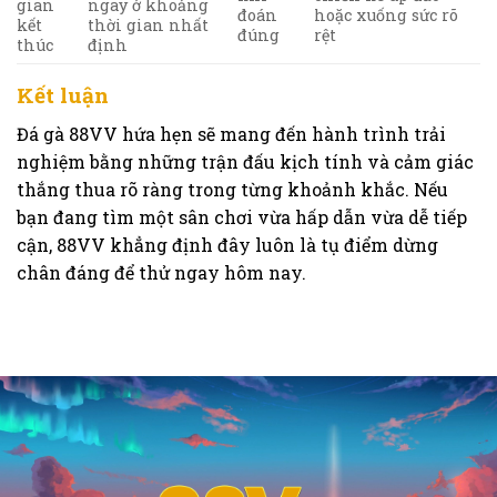
gian
ngay ở khoảng
đoán
hoặc xuống sức rõ
kết
thời gian nhất
đúng
rệt
thúc
định
Kết luận
Đá gà 88VV hứa hẹn sẽ mang đến hành trình trải
nghiệm bằng những trận đấu kịch tính và cảm giác
thắng thua rõ ràng trong từng khoảnh khắc. Nếu
bạn đang tìm một sân chơi vừa hấp dẫn vừa dễ tiếp
cận, 88VV khẳng định đây luôn là tụ điểm dừng
chân đáng để thử ngay hôm nay.