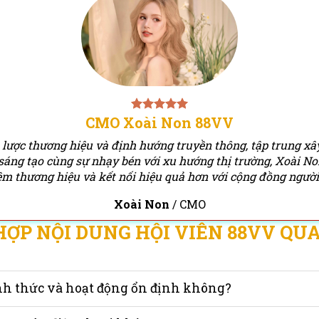
o mô hình phân tán, cho phép điều phối lưu lượng truy c
phản hồi ổn định ngay cả khi lượng truy cập tăng cao đột
 lực để hạn chế nghẽn mạch.
CMO Xoài Non
88VV
ược thương hiệu và định hướng truyền thông, tập trung xây
 sáng tạo cùng sự nhạy bén với xu hướng thị trường, Xoài N
m thương hiệu và kết nối hiệu quả hơn với cộng đồng người
Xoài Non
/
CMO
HỢP NỘI DUNG HỘI VIÊN 88VV QU
nh thức và hoạt động ổn định không?