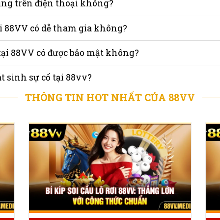
ụng trên điện thoại không?
 88VV có dễ tham gia không?
Sự ổn định của nền tảng đến từ 3 ưu điểm trọng tâm
 tại 88VV có được bảo mật không?
Giá trị trung bình
Tác động đến trải ng
t sinh sự cố tại 88vv?
1,2 – 1,5 giây
Thao tác mượt, ít độ t
THÔNG TIN HOT NHẤT CỦA 88VV
99,9%
Giảm thiểu gián đoạ
> 50.000 phiên/giờ
Vận hành ổn định gi
Tự động
Tối ưu lưu lượng theo
ổn định còn thể hiện ở cách người dùng di chuyển bên tr
 tránh nhồi nhét chức năng.
uen sử dụng thực tế giúp người mới không bị ngợp còn ng