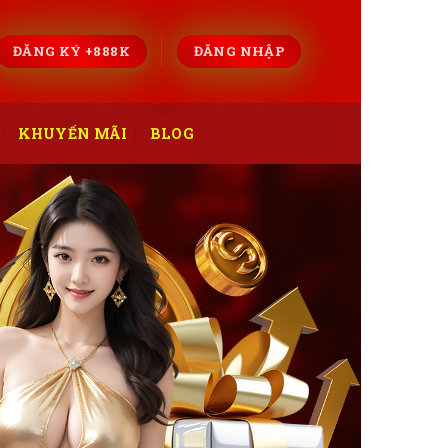
ĐĂNG KÝ +888K
ĐĂNG NHẬP
KHUYẾN MÃI
BLOG