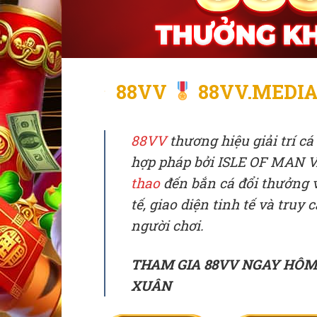
88VV
88VV.MEDIA
88VV
thương hiệu giải trí c
hợp pháp bởi ISLE OF MAN V
thao
đến bắn cá đổi thưởng 
tế, giao diện tinh tế và tru
người chơi.
THAM GIA 88VV NGAY HÔM
XUÂN