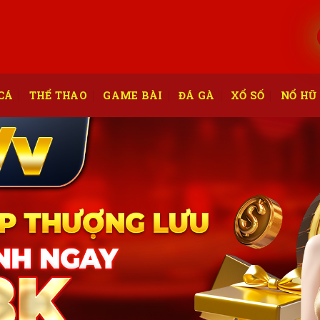
CÁ
THỂ THAO
GAME BÀI
ĐÁ GÀ
XỔ SỐ
NỔ HŨ